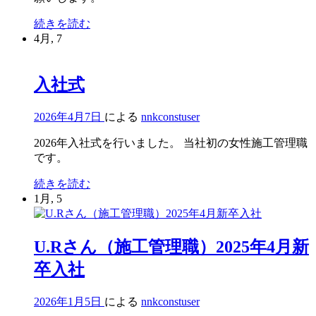
中
続きを読む
部
4月, 7
大
学
入社式
学
内
業
2026年4月7日
による
nnkconstuser
界
セ
2026年入社式を行いました。 当社初の女性施工管理職
ミ
です。
ナ
入
続きを読む
ー
社
1月, 5
参
式
加
U.Rさん（施工管理職）2025年4月新
卒入社
2026年1月5日
による
nnkconstuser