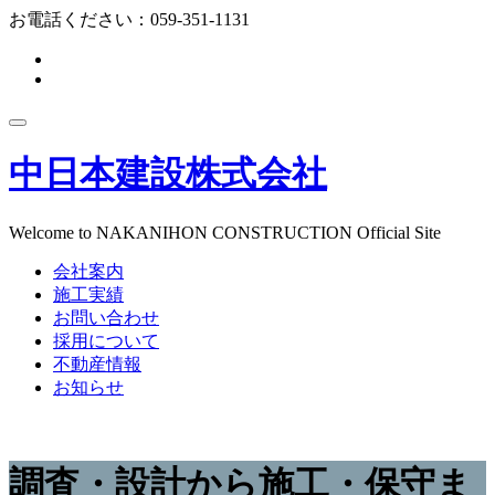
コ
お電話ください：
059-351-1131
ン
fa-
テ
facebook-
fa-
ン
f
instagram
ツ
ナ
へ
ビ
ス
中日本建設株式会社
ゲ
キ
ー
ッ
シ
プ
ョ
Welcome to NAKANIHON CONSTRUCTION Official Site
ン
会社案内
を
切
施工実績
り
お問い合わせ
替
採用について
え
不動産情報
お知らせ
調査・設計から施工・保守ま