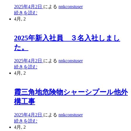
理
（施
2025年4月2日
による
nnkconstuser
職）
工
新
続きを読む
2025
管
入
4月, 2
年
理
社
4
職）
員
月
2025
2025年新入社員 ３名入社しまし
研
新
年
修
卒
た。
4
１
入
月
コ
社
新
2025年4月2日
による
nnkconstuser
マ
卒
2025
続きを読む
入
年
4月, 2
社
新
入
社
霞三角地危険物シャーシプール他外
員
構工事
３
名
2025年4月2日
による
nnkconstuser
入
霞
続きを読む
社
三
4月, 2
し