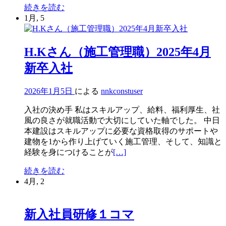
Y.T
続きを読む
を
卒
さ
1月, 5
読
入
ん
む
社
（施
Y.T
工
H.Kさん（施工管理職）2025年4月
さ
管
ん
新卒入社
理
（施
職）
工
2025
2026年1月5日
による
nnkconstuser
管
年
理
4
入社の決め手 私はスキルアップ、給料、福利厚生、社
職）
月
風の良さが就職活動で大切にしていた軸でした。 中日
2025
新
本建設はスキルアップに必要な資格取得のサポートや
年
卒
建物を1から作り上げていく施工管理、そして、知識と
4
入
続
経験を身につけることが
[…]
月
社
き
新
H.K
続きを読む
を
卒
さ
4月, 2
読
入
ん
む
社
（施
H.K
工
新入社員研修１コマ
さ
管
ん