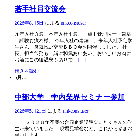
シ
シ
ョ
ョ
若手社員交流会
ン:
ン:
下
上
2026年8月5日
による
nnkconstuser
昨年入社３名、本年入社１名 、施工管理技士・建築
士試験お疲れ様、 今年入社の建築士、来年入社予定学
生さん、暑気払い交流ＢＢＱ会を開催しました。 社
長、担当常務も一緒に和気あいあい、おいしいお肉に
続
お酒にこの後温泉もありで、
[…]
き
若
続きを読む
を
手
5月, 21
読
社
む
員
若
中部大学 学内業界セミナー参加
交
手
流
社
会
員
2026年5月21日
による
nnkconstuser
交
２０２８年卒業の合同企業説明会にたくさんの学
流
生が来ていました。 現場見学会など、これから参加お
会
願いします。