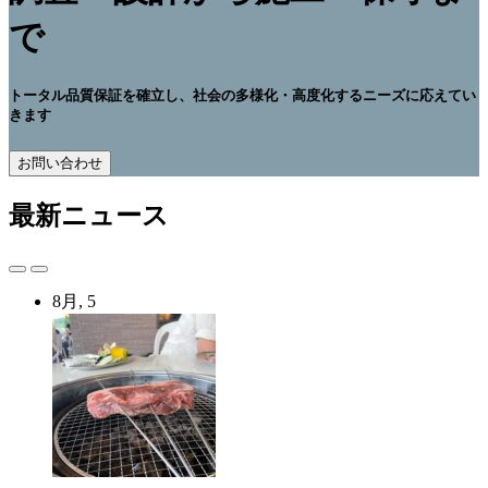
で
トータル品質保証を確立し、社会の多様化・高度化するニーズに応えてい
きます
ヘ
お問い合わせ
ッ
ダ
最新ニュース
ー
ボ
タ
投
投
ン
稿
稿
の
8月, 5
ス
ス
ラ
ラ
ラ
ベ
イ
イ
ル:
ダ
ダ
お
ー
ー
問
ナ
ナ
い
ビ
ビ
合
ゲ
ゲ
わ
ー
ー
せ