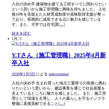
入社の決め手 建築物を建てる工程すべてに関わりたい
という思いから施工管理職に興味を持ちました。 入社
後10年を見据えた人材育成制度や資格取得支援が整っ
ており、長期的に成長できる点に魅力を感じていま
続
す。また、大学では住宅課
[…]
き
U.R
続きを読む
を
さ
1月, 5
読
ん
む
（施
U.R
工
Y.Tさん（施工管理職）2025年4月新
さ
管
ん
卒入社
理
（施
職）
工
2025
2026年1月5日
による
nnkconstuser
管
年
理
4
入社の決め手 生まれ育った地元三重県での発展に携わ
職）
月
りたいという思いから、建設事業を通じて社会基盤を
2025
新
支えているところに魅力を感じました。 また、施工管
年
卒
理として現場を主導し、人々の暮らしを守るインフラ
4
入
続
整備に直接貢献できること
[…]
月
社
き
新