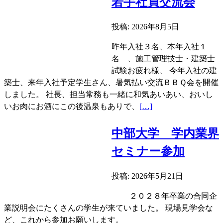
若手社員交流会
投稿: 2026年8月5日
昨年入社３名、本年入社１
名 、施工管理技士・建築士
試験お疲れ様、 今年入社の建
築士、来年入社予定学生さん、暑気払い交流ＢＢＱ会を開催
しました。 社長、担当常務も一緒に和気あいあい、おいし
続
いお肉にお酒にこの後温泉もありで、
[…]
き
を
中部大学 学内業界
読
セミナー参加
む
若
投稿: 2026年5月21日
手
社
２０２８年卒業の合同企
員
業説明会にたくさんの学生が来ていました。 現場見学会な
交
ど、これから参加お願いします。