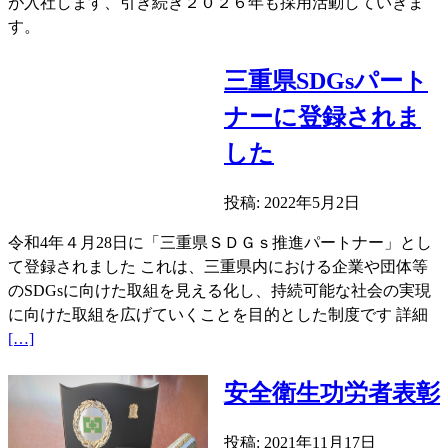
が入社します、引き続き２０２６年も採用活動していきま
社
す。
新
卒
三重県SDGsパート
社
員
ナーに登録されま
の
した
懇
親
投稿: 2022年5月2日
会
令和4年４月28日に「三重県ＳＤＧｓ推進パートナー」とし
て登録されました これは、三重県内における企業や団体等
のSDGsに向けた取組を見える化し、持続可能な社会の実現
続
に向けた取組を広げていくことを目的とした制度です 詳細
き
[…]
を
読
安全衛生功労者表彰
む
三
投稿: 2021年11月17日