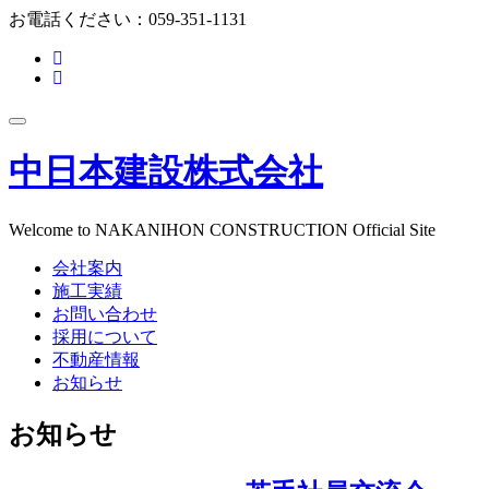
コ
お電話ください：
059-351-1131
ン
fa-
テ
facebook-
fa-
ン
f
instagram
ツ
ナ
へ
ビ
ス
中日本建設株式会社
ゲ
キ
ー
ッ
シ
プ
ョ
Welcome to NAKANIHON CONSTRUCTION Official Site
ン
会社案内
を
切
施工実績
り
お問い合わせ
替
採用について
え
不動産情報
お知らせ
お知らせ