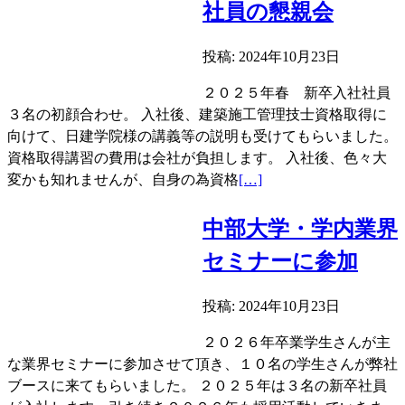
社員の懇親会
投稿: 2024年10月23日
２０２５年春 新卒入社社員
３名の初顔合わせ。 入社後、建築施工管理技士資格取得に
向けて、日建学院様の講義等の説明も受けてもらいました。
資格取得講習の費用は会社が負担します。 入社後、色々大
続
変かも知れませんが、自身の為資格
[…]
き
を
中部大学・学内業界
読
セミナーに参加
む
２
投稿: 2024年10月23日
０
２
２０２６年卒業学生さんが主
５
な業界セミナーに参加させて頂き、１０名の学生さんが弊社
年
ブースに来てもらいました。 ２０２５年は３名の新卒社員
入