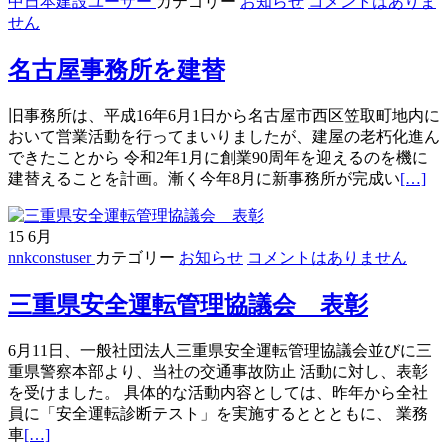
中日本建設ユーザー
カテゴリー
お知らせ
コメントはありま
せん
名古屋事務所を建替
旧事務所は、平成16年6月1日から名古屋市西区笠取町地内に
おいて営業活動を行ってまいりましたが、建屋の老朽化進ん
できたことから 令和2年1月に創業90周年を迎えるのを機に
続
建替えることを計画。漸く今年8月に新事務所が完成い
[…]
き
を
15
6月
読
nnkconstuser
カテゴリー
お知らせ
コメントはありません
む
名
三重県安全運転管理協議会 表彰
古
屋
事
6月11日、一般社団法人三重県安全運転管理協議会並びに三
務
重県警察本部より、当社の交通事故防止 活動に対し、表彰
所
を受けました。 具体的な活動内容としては、昨年から全社
を
員に「安全運転診断テスト」を実施するととともに、 業務
建
続
車
[…]