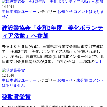
14
10月
中日本建設ユーザー
カテゴリー
お知らせ
コメントはありま
せん
建設業協会「令和2年度 美化ボランテ
ィア活動」へ参加
去る１０月６日(火)に、三重県建設業協会四日市支部主催に
て 「令和2年度 美化ボランティア活動」が実施されまし
た。 場所は、県道富田山城線(四日市北インター付近)で、四
続
日市支部会員総勢78名が参加。 当社からは、工務部の
[…]
き
を
12
10月
読
中日本建設ユーザー
カテゴリー
お知らせ
・
未分類
コメント
む
はありません
建
設
奨励賞受賞
業
協
会