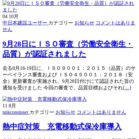
04
10月
中日本建設ユーザー
カテゴリー
お知らせ
コメントはありま
せん
9月28日にＩＳＯ審査（労働安全衛生・
品質）が認証されました
去る8月18-19日に、ＩＳＯ９００１：２０１５（品質）のサ
ーベイランス審査および ＩＳＯ４５００１：２０１８（安
全）更新審査が実施され、9月28日付けにて認証された旨の
続
通知を受けました 今回の審査で、品質目標およびそれ
[…]
き
を
11
8月
読
nnkconstuser
カテゴリー
お知らせ
コメントはありません
む
9
熱中症対策 充電移動式保冷庫導入
月
28
日