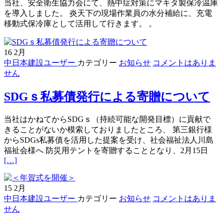
当社、安全衛生協力会にて、熱中症対策にマキタ製保冷温庫
に
を導入しました。 炎天下の現場作業員の水分補給に、充電
Ｉ
移動式保冷庫として活用して行きます。 。
Ｓ
Ｏ
審
16
2月
査
中日本建設ユーザー
カテゴリー
お知らせ
コメントはありま
（労
せん
働
安
SDGｓ私募債発行による寄贈について
全
衛
当社はかねてからSDGｓ（持続可能な開発目標）に貢献で
生・
きることがないか模索しておりましたところ、 第三銀行様
品
からSDGs私募債を活用した提案を受け、社会福祉法人川島
質）
続
福祉会様へ 防災用テントを寄贈することとなり、2月15日
が
[…]
き
認
を
証
読
さ
15
2月
む
れ
中日本建設ユーザー
カテゴリー
お知らせ
コメントはありま
SD
ま
せん
ｓ
し
私