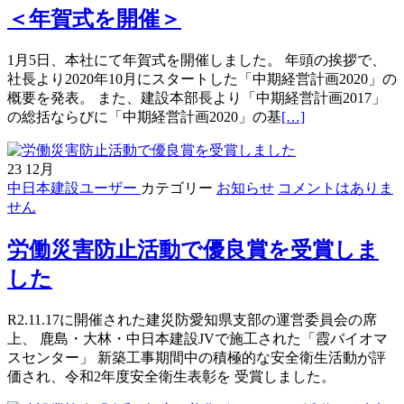
た
＜年賀式を開催＞
募
債
発
1月5日、本社にて年賀式を開催しました。 年頭の挨拶で、
行
社長より2020年10月にスタートした「中期経営計画2020」の
に
概要を発表。 また、建設本部長より「中期経営計画2017」
よ
続
の総括ならびに「中期経営計画2020」の基
[…]
る
き
寄
を
23
12月
贈
読
中日本建設ユーザー
カテゴリー
お知らせ
コメントはありま
に
む
せん
つ
＜
い
年
て
労働災害防止活動で優良賞を受賞しま
賀
式
した
を
開
R2.11.17に開催された建災防愛知県支部の運営委員会の席
催
上、 鹿島・大林・中日本建設JVで施工された「霞バイオマ
＞
スセンター」 新築工事期間中の積極的な安全衛生活動が評
価され、令和2年度安全衛生表彰を 受賞しました。