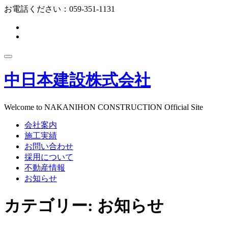
コ
お電話ください：
059-351-1131
ン
fa-
テ
facebook-
fa-
ン
f
instagram
ツ
ナ
へ
ビ
ス
中日本建設株式会社
ゲ
キ
ー
ッ
シ
プ
ョ
Welcome to NAKANIHON CONSTRUCTION Official Site
ン
会社案内
を
切
施工実績
り
お問い合わせ
替
採用について
え
不動産情報
お知らせ
カテゴリー:
お知らせ