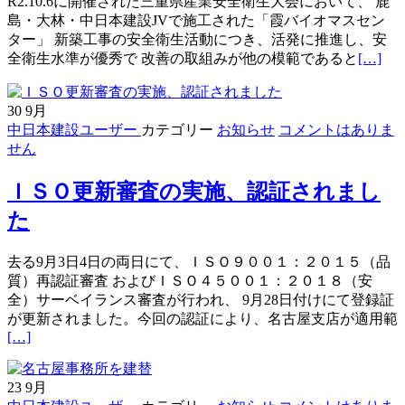
R2.10.6に開催された三重県産業安全衛生大会において、 鹿
「令
島・大林・中日本建設JVで施工された「霞バイオマスセン
和
ター」 新築工事の安全衛生活動につき、活発に推進し、安
2
続
全衛生水準が優秀で 改善の取組みが他の模範であると
[…]
年
き
度
を
美
30
9月
読
化
中日本建設ユーザー
カテゴリー
お知らせ
コメントはありま
む
ボ
せん
奨
ラ
励
ン
ＩＳＯ更新審査の実施、認証されまし
賞
テ
受
た
ィ
賞
ア
活
去る9月3日4日の両日にて、ＩＳＯ９００１：２０１５（品
動」
質）再認証審査 およびＩＳＯ４５００１：２０１８（安
へ
全）サーベイランス審査が行われ、 9月28日付けにて登録証
参
が更新されました。今回の認証により、名古屋支店が適用範
加
[…]
23
9月