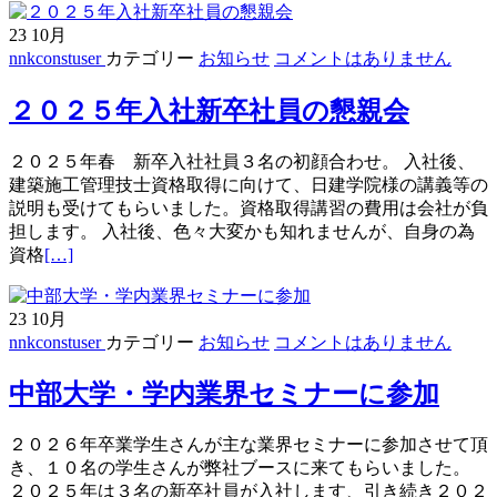
23
10月
nnkconstuser
カテゴリー
お知らせ
コメントはありません
２０２５年入社新卒社員の懇親会
２０２５年春 新卒入社社員３名の初顔合わせ。 入社後、
建築施工管理技士資格取得に向けて、日建学院様の講義等の
説明も受けてもらいました。資格取得講習の費用は会社が負
担します。 入社後、色々大変かも知れませんが、自身の為
続
資格
[…]
き
を
23
10月
読
nnkconstuser
カテゴリー
お知らせ
コメントはありません
む
２
中部大学・学内業界セミナーに参加
０
２
５
２０２６年卒業学生さんが主な業界セミナーに参加させて頂
年
き、１０名の学生さんが弊社ブースに来てもらいました。
入
２０２５年は３名の新卒社員が入社します、引き続き２０２