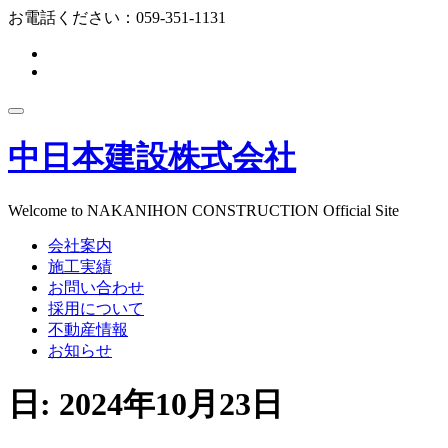
コ
お電話ください：
059-351-1131
ン
fa-
テ
facebook-
fa-
ン
f
instagram
ツ
ナ
へ
ビ
ス
中日本建設株式会社
ゲ
キ
ー
ッ
シ
プ
ョ
Welcome to NAKANIHON CONSTRUCTION Official Site
ン
会社案内
を
切
施工実績
り
お問い合わせ
替
採用について
え
不動産情報
お知らせ
日:
2024年10月23日