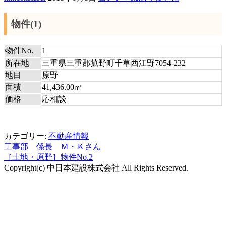
物件(1)
物件No.
1
所在地
三重県三重郡菰野町千草西江野7054-232
地目
原野
面積
41,436.00㎡
価格
応相談
カテゴリー:
不動産情報
工事部 係長 Ｍ・Ｋさん
投
［土地・原野］物件No.2
稿
Copyright(c) 中日本建設株式会社 All Rights Reserved.
第
ナ
ビ
2
ゲ
メ