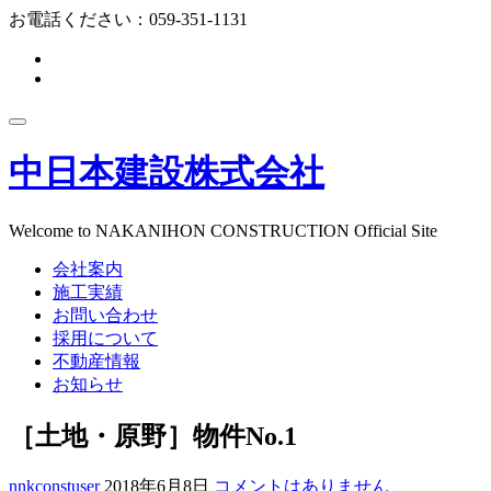
コ
お電話ください：
059-351-1131
ン
fa-
テ
facebook-
fa-
ン
f
instagram
ツ
ナ
へ
ビ
ス
中日本建設株式会社
ゲ
キ
ー
ッ
シ
プ
ョ
Welcome to NAKANIHON CONSTRUCTION Official Site
ン
会社案内
を
切
施工実績
り
お問い合わせ
替
採用について
え
不動産情報
お知らせ
［土地・原野］物件No.1
nnkconstuser
2018年6月8日
コメントはありません