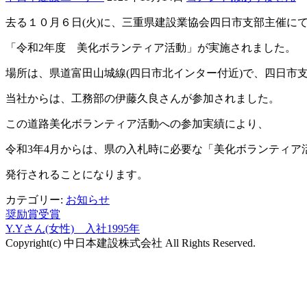
去る１０月６日(火)に、三重県建設業協会四日市支部主催に
「令和2年度 美化ボランティア活動」が実施されました。
場所は、県道富田山城線(四日市北インター付近)で、四日市支
当社からは、工務部の伊藤久良さんが参加されました。
この道路美化ボランティア活動への参加実績により、
令和3年4月からは、県の入札時に必要な「美化ボランティア
発行されることになります。
カテゴリー:
お知らせ
奨励賞受賞
投
Y.Yさん(女性) 入社1995年
稿
Copyright(c) 中日本建設株式会社 All Rights Reserved.
第
ナ
ビ
2
ゲ