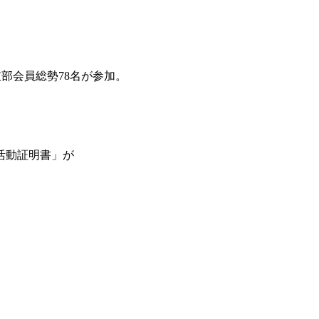
て
部会員総勢78名が参加。
活動証明書」が