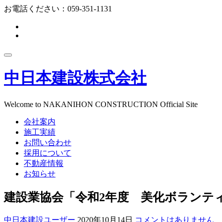
コ
お電話ください：
059-351-1131
ン
fa-
テ
facebook-
fa-
ン
f
instagram
ツ
ナ
へ
ビ
ス
中日本建設株式会社
ゲ
キ
ー
ッ
シ
プ
ョ
Welcome to NAKANIHON CONSTRUCTION Official Site
ン
会社案内
を
切
施工実績
り
お問い合わせ
替
採用について
え
不動産情報
お知らせ
建設業協会「令和2年度 美化ボランテ
中日本建設ユーザー
2020年10月14日
コメントはありません