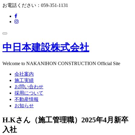
コ
お電話ください：
059-351-1131
ン
fa-
テ
facebook-
fa-
ン
f
instagram
ツ
ナ
へ
ビ
ス
中日本建設株式会社
ゲ
キ
ー
ッ
シ
プ
ョ
Welcome to NAKANIHON CONSTRUCTION Official Site
ン
会社案内
を
切
施工実績
り
お問い合わせ
替
採用について
え
不動産情報
お知らせ
H.Kさん（施工管理職）2025年4月新卒
入社